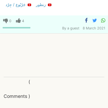
زنطور
جَرْبُوع / جِرْد
0
4
By
a guest
8 March 2021
(
Comments
)