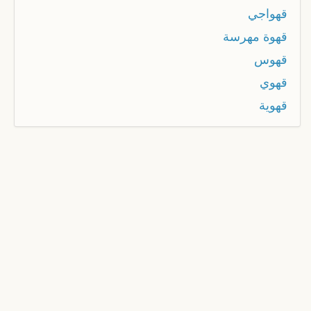
قهواجي
قهوة مهرسة
قهوس
قهوي
قهوية