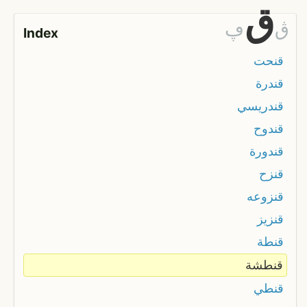
ق
ڨ
ڥ
Index
قنحت
قندرة
قندريسي
قندوح
قندورة
قنزح
قنزوعه
قنزيز
قنطة
قنطشة
قنطي