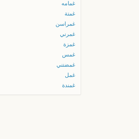
غمامه
غمتة
غمراسن
غمرني
غمزة
غمس
غمضتني
غمل
غمندة