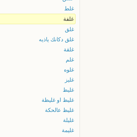
غلط
غلفة
غلق
غلق دكانك ياذيه
غلقة
غلم
غلوه
غليز
غليظ
غليظ او غليظة
غليظ عالحكة
غليلة
غليمة