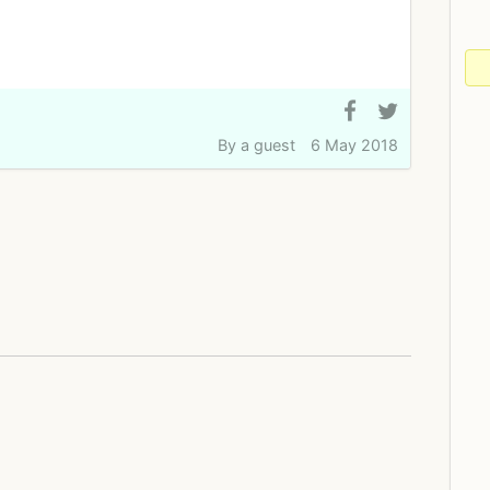
By
a guest
6 May 2018