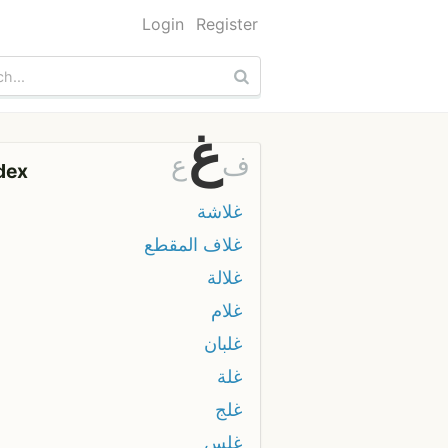
Login
Register
غ
ف
ع
dex
غلاشة
غلاف المقطع
غلالة
غلام
غلبان
غلة
غلج
غلس