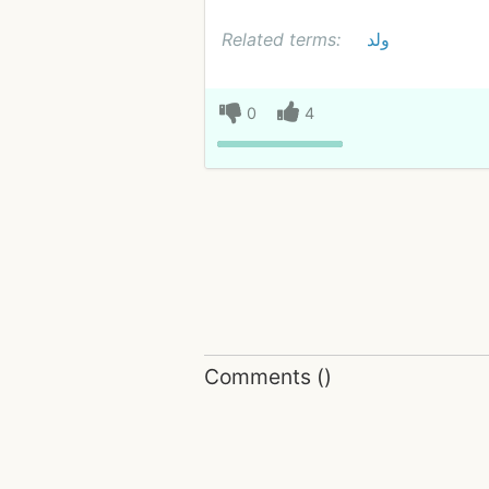
Related terms:
ولد
0
4
Comments
(
)