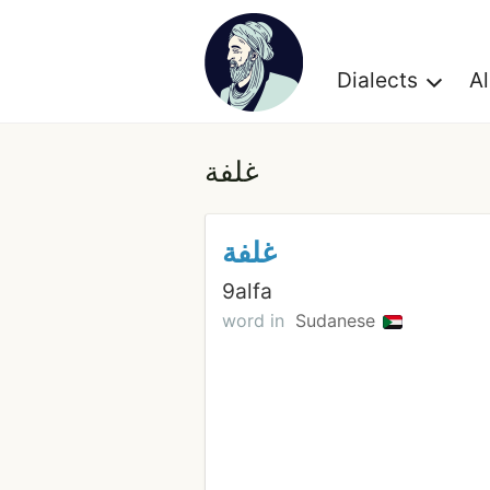
Dialects
A
غلفة
غلفة
9alfa
word in
Sudanese