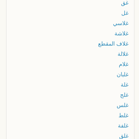
غق
غل
غلاسي
غلاشة
غلاف المقطع
غلالة
غلام
غلبان
غلة
غلج
غلس
غلط
غلفة
غلق