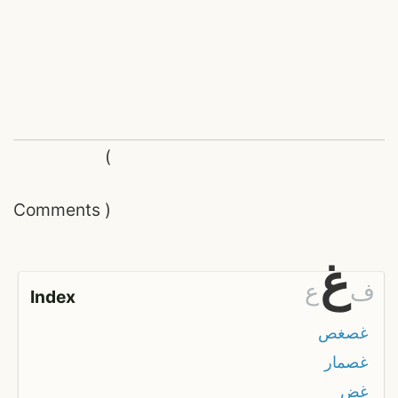
(
Comments
)
غ
ف
ع
Index
غصغص
غصمار
غض