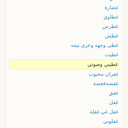
غضارة
غطاوي
غطرس
غطش
غطى وجهه وعرى تينته
غطيت
غطيني وصوتي
غفران محبوب
غفصةفغصة
غفق
غفل
غفل غي غفلة
غفلوني