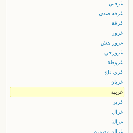
غرفتي
غرفه صدى
غرقة
غرور
غرور هش
غرورجي
غروطة
غرى داج
غريان
غريبة
غرير
غزال
غزالة
غزاله مصوره