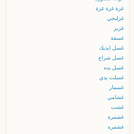
غزة غزة غزة
غزلنجي
غزير
غسفة
غسل ايديك
غسل شراع
غسل يده
غسلت يدي
غسمار
غشامي
غشت
غشمرة
غشمره