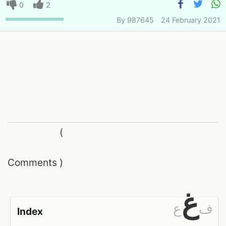
0
2
By
987645
24 February 2021
(
Comments
)
غ
ف
ع
Index