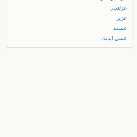
غزلنجي
غزير
غسفة
غسل ايديك