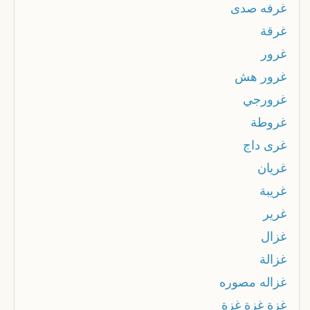
غرفه صدى
غرقة
غرور
غرور هش
غرورجي
غروطة
غرى داج
غريان
غريبة
غرير
غزال
غزالة
غزاله مصوره
غزة غزة غزة