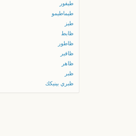
طيفور
طيماطيمو
طیز
ظابط
ظاطور
ظافير
ظاهر
ظبر
ظبري بينيكك