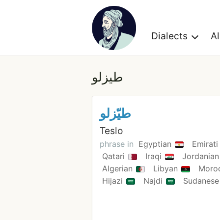
Dialects
A
طيزلو
طيّزلو
Teslo
phrase in
Egyptian
Emirat
Qatari
Iraqi
Jordania
Algerian
Libyan
Moro
Hijazi
Najdi
Sudanes