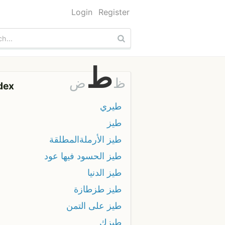
Login
Register
ط
ظ
ض
dex
طيري
طيز
طيز الأرملةالمطلقة
طيز الحسود فيها عود
طيز الدنيا
طيز طزطازة
طيز على التمن
طيزك