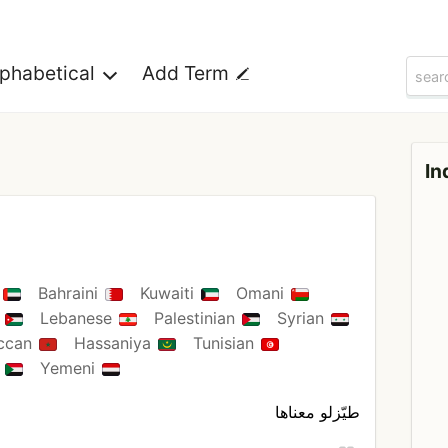
lphabetical
Add Term
In
i
Bahraini
Kuwaiti
Omani
n
Lebanese
Palestinian
Syrian
ccan
Hassaniya
Tunisian
e
Yemeni
طيّزلو معناها