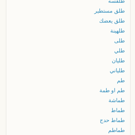
طلفسه
طلق مستطير
طلق يعضك
طلهينة
طلى
طلي
طليان
طلياني
طم
طم او طمة
طماشة
طماط
طماط حدج
طماطم