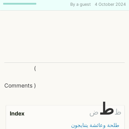
By
a guest
4 October 2024
(
Comments
)
ط
ظ
ض
Index
طلحة وعائشة يتنايجون