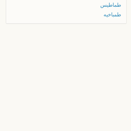
طماطيس
طمباخيه