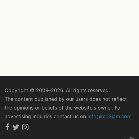
Copyright © 2009–2026. All rights reserved.
The content published by our users does not reflect
the opinions or beliefs of the website's owner. For
advertising inquiries contact us on
info@mo3jam.com
عربي