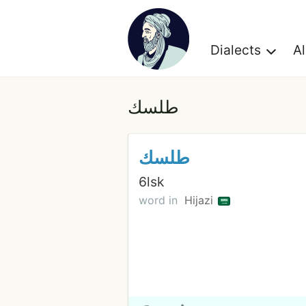
Dialects
A
طلسك
طلسك
6lsk
word in
Hijazi