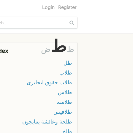
Login
Register
ط
ظ
ض
dex
طل
طلاب
طلاب حقوق انجليزى
طلاس
طلاسم
طلافيس
طلحة وعائشة يتنايجون
طلخ