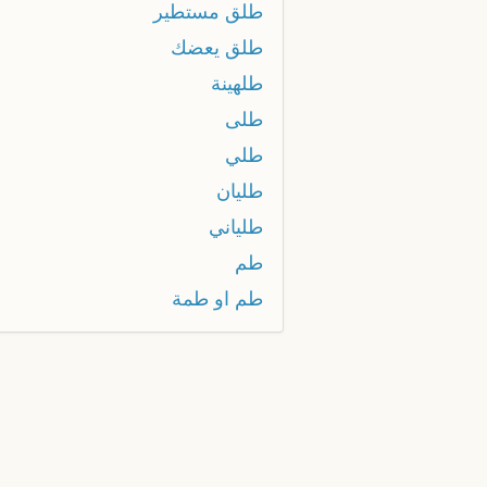
طلق مستطير
طلق يعضك
طلهينة
طلى
طلي
طليان
طلياني
طم
طم او طمة