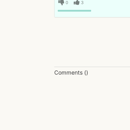
0
3
Comments
(
)