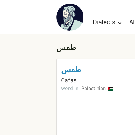
Dialects
A
طفس
طفس
6afas
word in
Palestinian