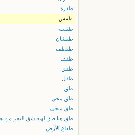
طفرة
طفس
طفسة
طفشان
طفطف
طفف
طفق
طفل
طق
طق مخي
طق ميخي
طق هنا طق لهيه شق البحر من هي
طقاع الأرض