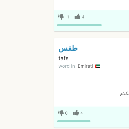
-1
4
طفس
tafs
word in
Emirati
كلام
0
4