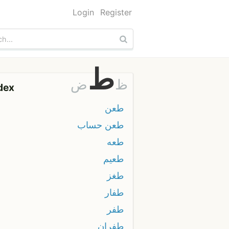
Login
Register
ط
ظ
ض
dex
طعن
طعن حساب
طعه
طعيم
طغز
طفار
طفر
طفران