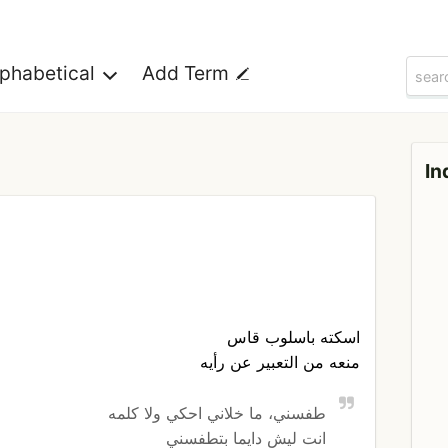
lphabetical
Add Term
In
اسكته باسلوب قاس
منعه من التعبير عن رأيه
طفسني، ما خلاني احكي ولا كلمه
انت ليش دايما بتطفسني