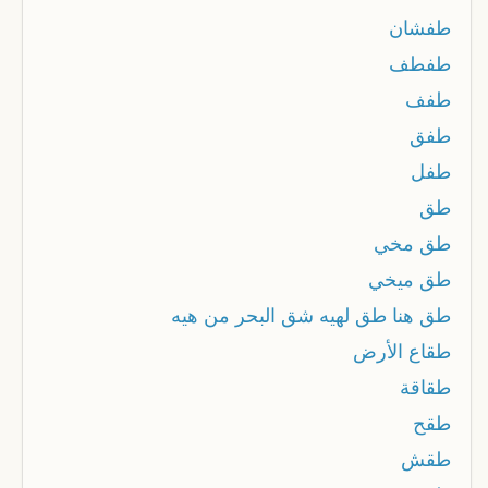
طفشان
طفطف
طفف
طفق
طفل
طق
طق مخي
طق ميخي
طق هنا طق لهيه شق البحر من هيه
طقاع الأرض
طقاقة
طقح
طقش