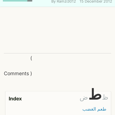
By
Ramzi3012
15 December 2012
(
Comments
)
ط
ظ
ض
Index
طعم الغضب