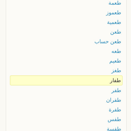
طعمة
طعموز
طعمية
طعن
طعن حساب
طعه
طعيم
طغز
طفار
طفر
طفران
طفرة
طفس
طفسة