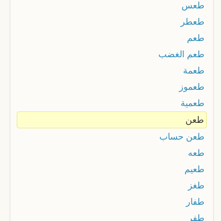
طعس
طعطر
طعم
طعم الغضب
طعمة
طعموز
طعمية
طعن
طعن حساب
طعه
طعيم
طغز
طفار
طفر