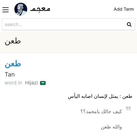
Add Term
طعن
طعن
Tan
word in
Hijazi
طعن : يمثل لإنسان اصابه اليأس
كيف حالك يامحمد؟؟
والله طعن