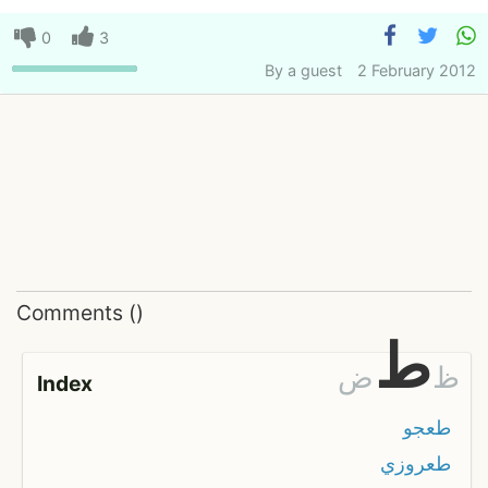
0
3
By
a guest
2 February 2012
Comments
(
)
ط
ظ
ض
Index
طعجو
طعروزي