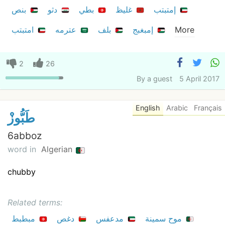
إمتبتب
غليظ
بطي
دثو
بنص
امتبتب
عترمه
بلف
إمبغبج
More
2
26
By
a guest
5 April 2017
English
Arabic
Français
طَبُّوزْ
6abboz
word in
Algerian
chubby
Related terms:
موح سمينة
مدعفس
دغص
مبطبط