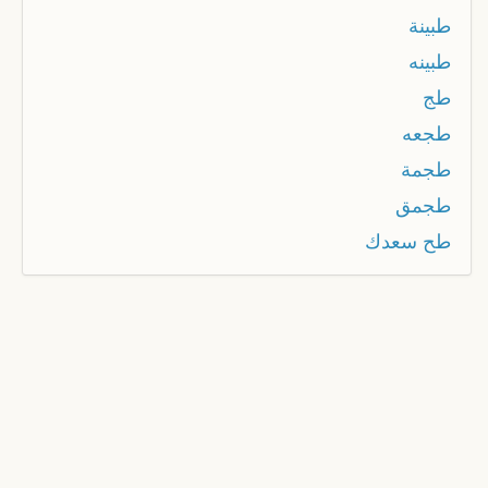
طبينة
طبينه
طج
طجعه
طجمة
طجمق
طح سعدك