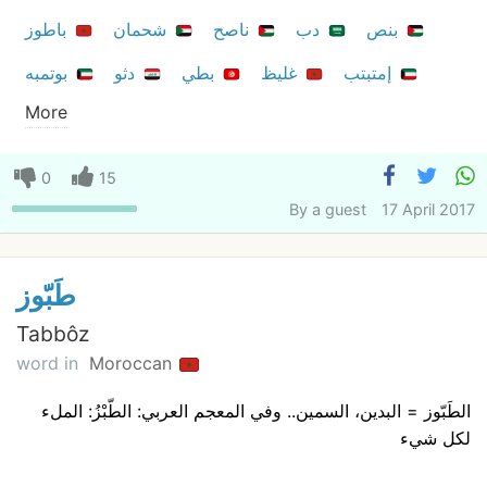
بنص
دب
ناصح
شحمان
باطوز
إمتبتب
غليظ
بطي
دثو
بوتمبه
More
0
15
By
a guest
17 April 2017
طَبّوز
Tabbôz
word in
Moroccan
الطَبّوز = البدين، السمين.. وفي المعجم العربي: الطّبْزُ: الملء
لكل شيء