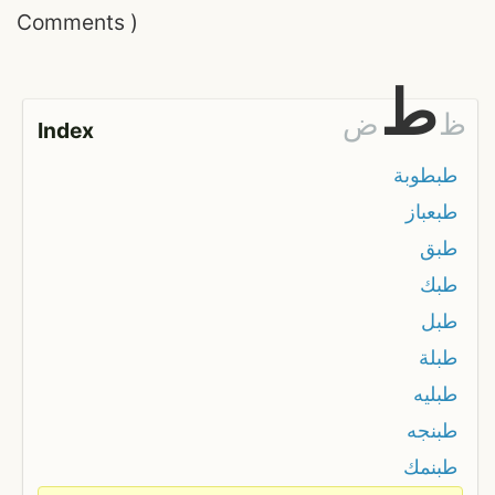
Comments
)
ط
ظ
ض
Index
طبطوبة
طبعباز
طبق
طبك
طبل
طبلة
طبليه
طبنجه
طبنمك