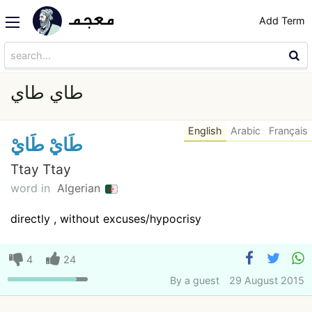
Add Term
طاي طاي
English
Arabic
Français
طَايْ طَايْ
Ttay Ttay
word in
Algerian
directly , without excuses/hypocrisy
4
24
By
a guest
29 August 2015