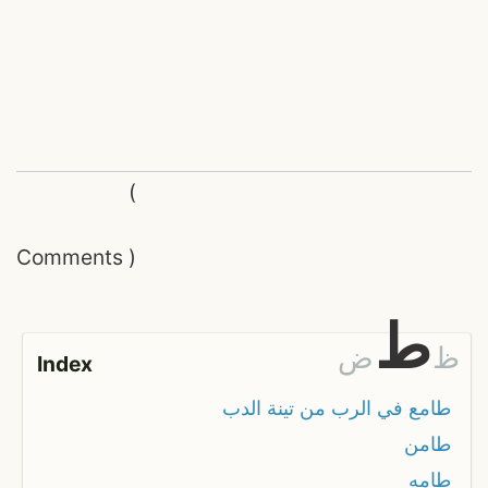
(
Comments
)
ط
ظ
ض
Index
طامع في الرب من تينة الدب
طامن
طامه