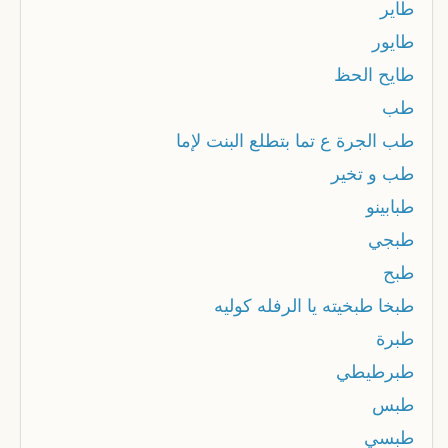
طاير
طايور
طایح الحظ
طب
طب الجرة ع تما بتطلع البنت لإما
طب و تخير
طبابينو
طبجي
طبح
طبخا طبخيته يا الرفله كوليه
طبرة
طبرطيطي
طبس
طبسي