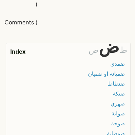
(
Comments
)
ض
ط
ص
Index
ضمدي
ضميانة او ضميان
ضنطاط
ضنكة
ضهري
ضواية
ضوجة
ضوضانة