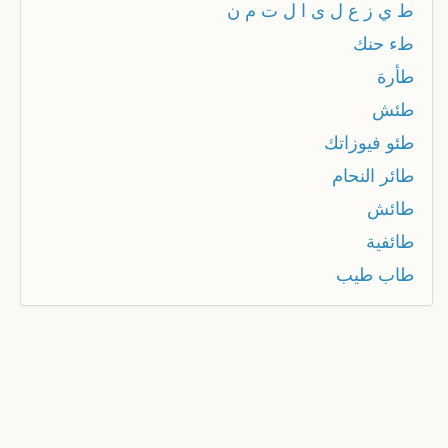
ط ي ز ع ل ى ا ل ت م ن
طء حنك
طأرة
طئش
طئو فيوزاتك
طائر النحام
طائش
طائفية
طاب طيب