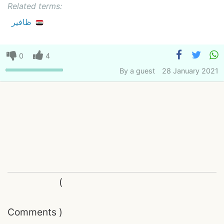
Related terms:
ظافير
0
4
By
a guest
28 January 2021
(
Comments
)