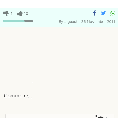
4
10
By
a guest
26 November 2011
(
Comments
)
ض