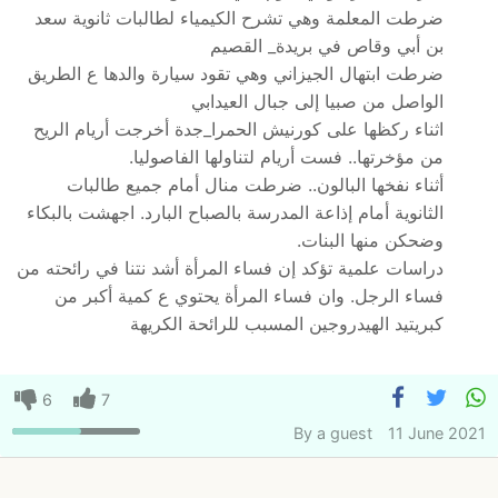
ضرطت المعلمة وهي تشرح الكيمياء لطالبات ثانوية سعد
بن أبي وقاص في بريدة_ القصيم
ضرطت ابتهال الجيزاني وهي تقود سيارة والدها ع الطريق
الواصل من صبيا إلى جبال العيدابي
اثناء ركظها على كورنيش الحمرا_جدة أخرجت أريام الريح
من مؤخرتها.. فست أريام لتناولها الفاصوليا.
أثناء نفخها البالون.. ضرطت منال أمام جميع طالبات
الثانوية أمام إذاعة المدرسة بالصباح البارد. اجهشت بالبكاء
وضحكن منها البنات.
دراسات علمية تؤكد إن فساء المرأة أشد نتنا في رائحته من
فساء الرجل. وان فساء المرأة يحتوي ع كمية أكبر من
كبريتيد الهيدروجين المسبب للرائحة الكريهة
6
7
By
a guest
11 June 2021