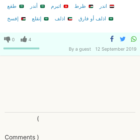
اندر
ظرط
اتبرم
أندر
طقع
اذلف أو فارق
اذلف
إنقلع
إفسخ
0
4
By
a guest
12 September 2019
(
Comments
)