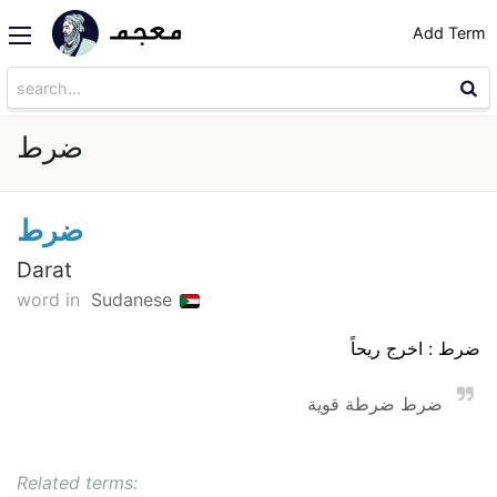
Add Term
ضرط
ضرط
Darat
word in
Sudanese
ضرط : اخرج ريحاً
ضرط ضرطة قوية
Related terms: