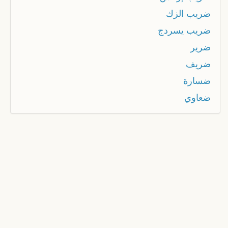
ضريب الزك
ضريب يسردج
ضرير
ضريف
ضسارة
ضعاوي