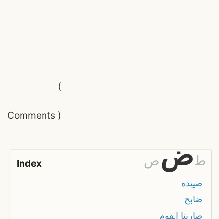
(
Comments
)
ض
ط
ص
Index
صييده
ضابح
ضاربنا القوم