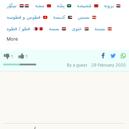
بزونة
مْشيشة
بِسّة
مشة
سِنَّوْر
بسيني
كديسة
قطوس و قطوسة
بسينة
عتوی
بسمة
قطو / قطوه
More
1
1
By
a guest
29 February 2020
(