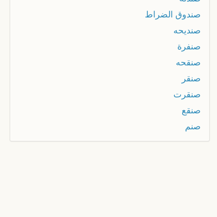
صندوق الضراط
صنديحه
صنفرة
صنقحه
صنقر
صنقرت
صنقع
صنم