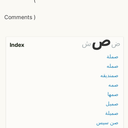
Comments
)
ص
ض
ش
Index
صملة
صمله
صمنديقه
صمه
صمها
صميل
صميلة
صن سيس