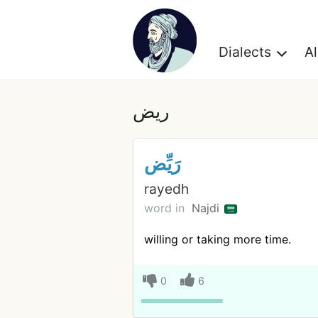
Dialects
A
ريض
رَيِّض
rayedh
word in
Najdi
willing or taking more time.
0
6