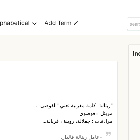
lphabetical
Add Term
In
"ريتالة" كلمة مغربية تعني "الفوضى" .
مريتل =فوضوي
مرادفات : جقلالة، روينة ، قربالة...
-عامل ريتالة فالدار.