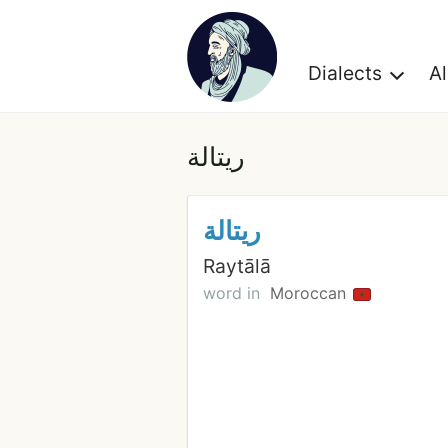
Dialects
A
ريتالة
ريتالة
Raytālā
word in
Moroccan