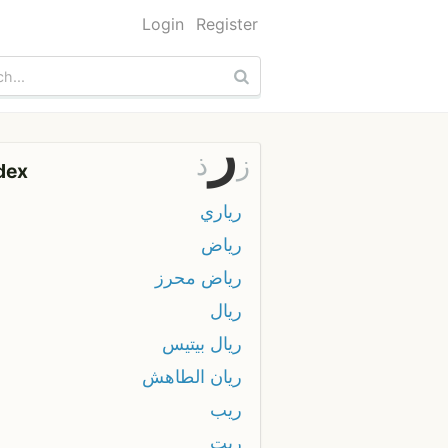
Login
Register
ر
ز
ذ
dex
رياري
رياض
رياض محرز
ريال
ريال بيتيس
ريان الطاهش
ريب
ريت