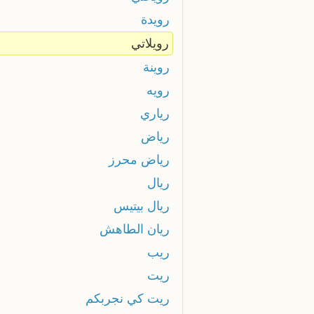
رويدة
رويلاتي
روينة
رويه
رياري
رياض
رياض محرز
ريال
ريال بيتيس
ريان الطاهش
ريب
ريت
ريت كي نجربكم