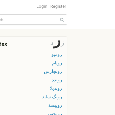
Login
Register
ر
ز
ذ
dex
روميو
رونام
رونجارس
روندة
رونديلا
رونگ سايد
رويبضة
رويحتي