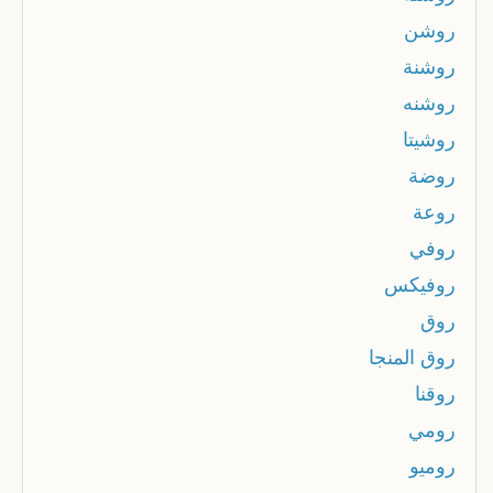
روشن
روشنة
روشنه
روشيتا
روضة
روعة
روفي
روفيكس
روق
روق المنجا
روقنا
رومي
روميو