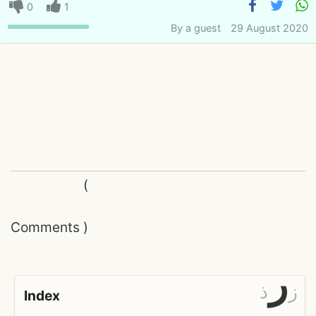
0
1
By
a guest
29 August 2020
(
Comments
)
ر
ز
ذ
Index