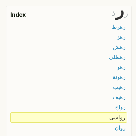
ر
ز
ذ
Index
رهرط
رهز
رهش
رهطلي
رهو
رهونة
رهيب
رهيف
رواح
رواسى
روان