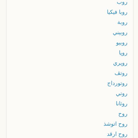
روب
روبا فيكيا
روبة
روبيني
روبيو
روپا
روپري
روتڤ
روتورداج
روتي
روثانا
روح
روح اتوشذ
روح ارقد