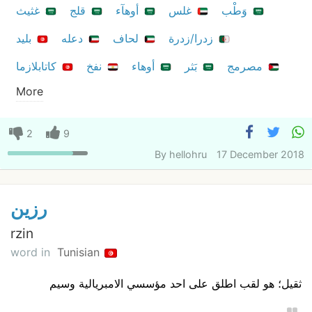
وَطْب
غلس
أوهآء
قلج
غثيث
زدرا/زدرة
لحاف
دعله
بليد
مصرمج
بَثر
أوهاء
نفخ
كاتابلازما
More
2
9
By
hellohru
17 December 2018
رزين
rzin
word in
Tunisian
ثقيل؛ هو لقب اطلق على احد مؤسسي الامبريالية وسيم