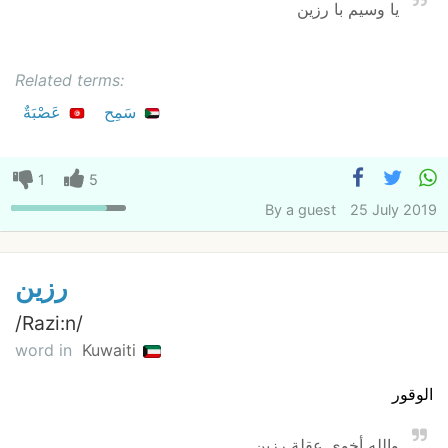
يا وسيم با رزين
Related terms:
سَمِح
عَصْبَةٌ
1
5
By
a guest
25 July 2019
رزين
/‏Razi:n/
word in
Kuwaiti
الوقور
والله أخوي عقلة رزين