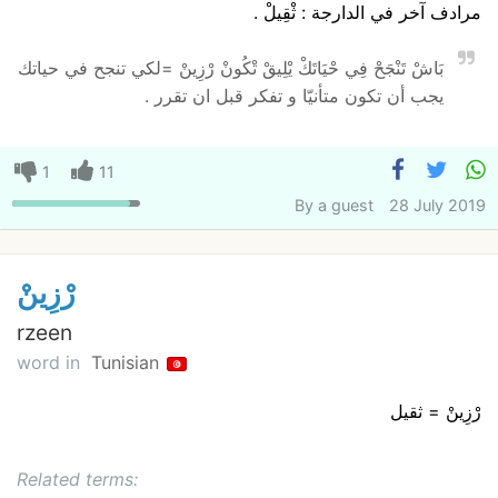
مرادف آخر في الدارجة : ثْقِيلْ .
بَاشْ تَنْجَحْ فِي حْيَاتَكْ يْلِيقْ تْكُونْ رْزِينْ =لكي تنجح في حياتك
يجب أن تكون متأنيّا و تفكر قبل ان تقرر .
1
11
By
a guest
28 July 2019
رْزِينْ
rzeen
word in
Tunisian
رْزِينْ = ثقيل
Related terms: