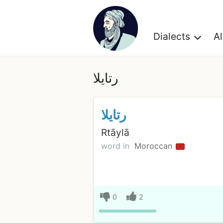
Dialects
A
رتايلا
رتايلا
Rtāylā
word in
Moroccan
0
2