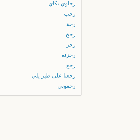
رجاوي بكاي
رجب
رجة
رجخ
رجز
رجزنه
رجع
رجعنا على طير يلي
رجعوني