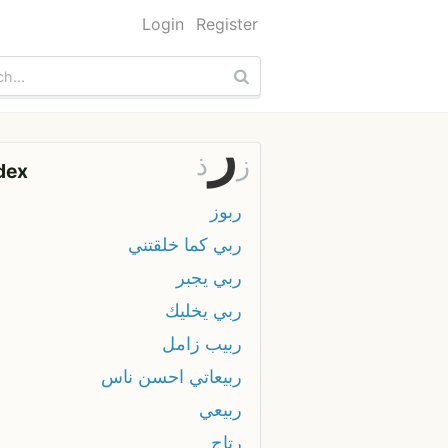
Login
Register
ر
ز
ذ
dex
ربوز
ربي كما خلقتني
ربي يجبر
ربي يخليك
ربيب زامل
ربيعاتي احسن ناس
ربيعي
رتاج