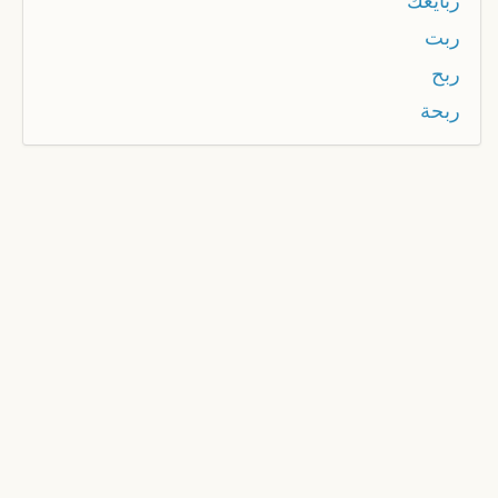
ربايعك
ربت
ربح
ربحة