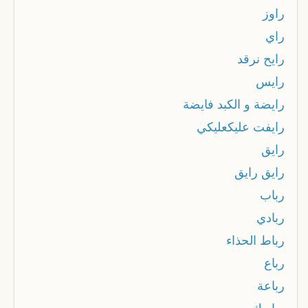
راوز
راي
رايح نرقد
رايس
رايضة و الكبد فايضة
رايفت عليكعليكي
رايق
رايق رايق
رباب
ربادي
رباط الحذاء
رباع
رباعة