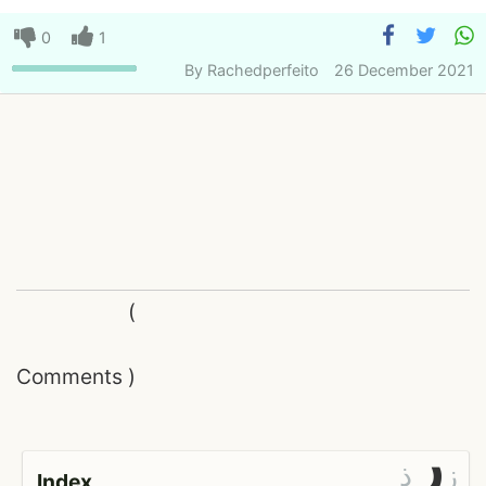
0
1
By
Rachedperfeito
26 December 2021
(
Comments
)
ر
ز
ذ
Index