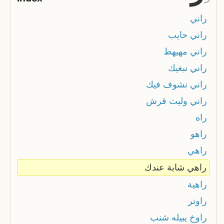
راني
راني حايب
راني مهيهط
راني نبغيك
راني نشوف فيك
راني وليت قرش
راه
راهو
راهي
راهي شابة عندك
راهية
راوتر
راوخ يبيله شنب