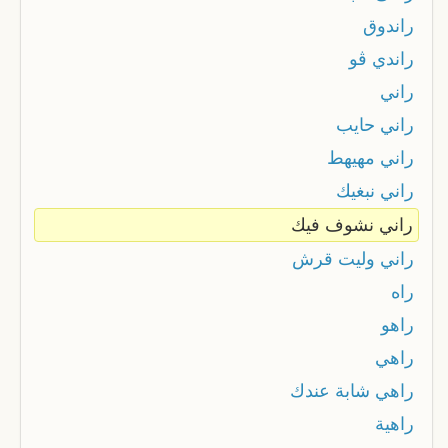
راندوق
راندي ڤو
راني
راني حايب
راني مهيهط
راني نبغيك
راني نشوف فيك
راني وليت قرش
راه
راهو
راهي
راهي شابة عندك
راهية