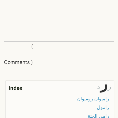
(
Comments
)
ر
ز
ذ
Index
رامپوان رومپوان
رامول
رامى الجثة