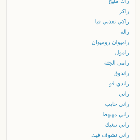
راك مليح
راكز
راكي تعذبي فيا
رالة
رامپوان رومپوان
رامول
رامى الجثة
راندوق
راندي ڤو
راني
راني حايب
راني مهيهط
راني نبغيك
راني نشوف فيك