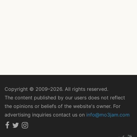
Copyright © 2009–2026. All rights reserved.
The content published by our users does not reflect
the opinions or beliefs of the website's owner. For
advertising inquiries contact us on
info@mo3jam.com
عربي