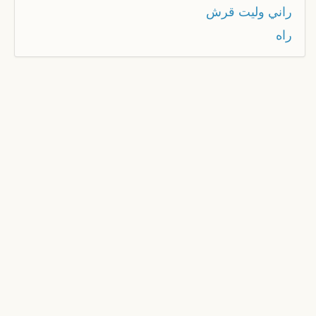
راني وليت قرش
راه