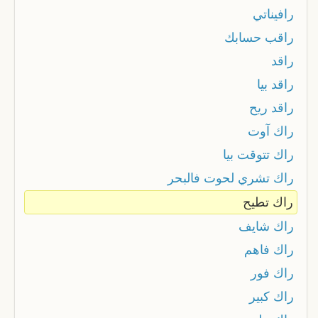
رافيناتي
راقب حسابك
راقد
راقد بيا
راقد ريح
راك آوت
راك تتوقت بيا
راك تشري لحوت فالبحر
راك تطيح
راك شايف
راك فاهم
راك فور
راك كبير