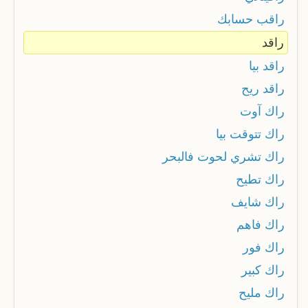
راقب حسابك
راقد
راقد بيا
راقد ريح
راك آوت
راك تتوقت بيا
راك تشري لحوت فالبحر
راك تطيح
راك شايف
راك فاهم
راك فور
راك كبير
راك مليح