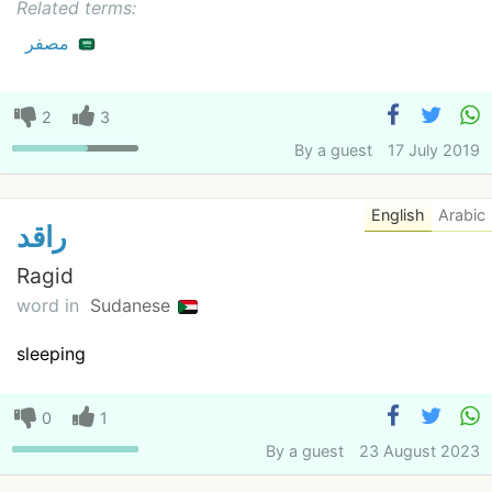
Related terms:
مصفر
2
3
By
a guest
17 July 2019
English
Arabic
راقد
Ragid
word in
Sudanese
sleeping
0
1
By
a guest
23 August 2023