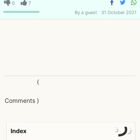
0
7
By
a guest
31 October 2021
(
Comments
)
ر
ز
ذ
Index