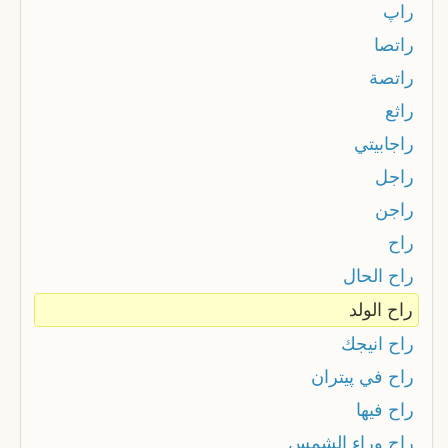
راپ
راتصا
راتصة
راثع
راجابيتي
راجل
راجن
راح
راح الحال
راح الولد
راح انيجك
راح في پيتران
راح فيها
راح وراء الشمس