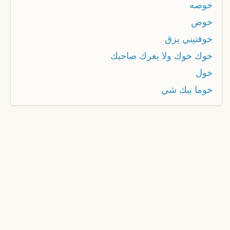
خوصه
خوض
خوفتيني يزق
خوك خوك ولا يغرك صاحبك
خول
خوما بيك شي