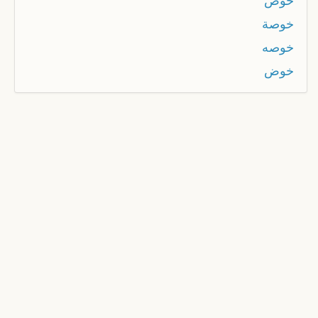
خوص
خوصة
خوصه
خوض