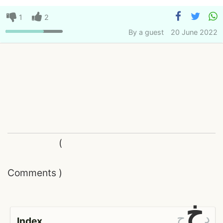
1
2
By
a guest
20 June 2022
(
Comments
)
خ
د
ح
Index