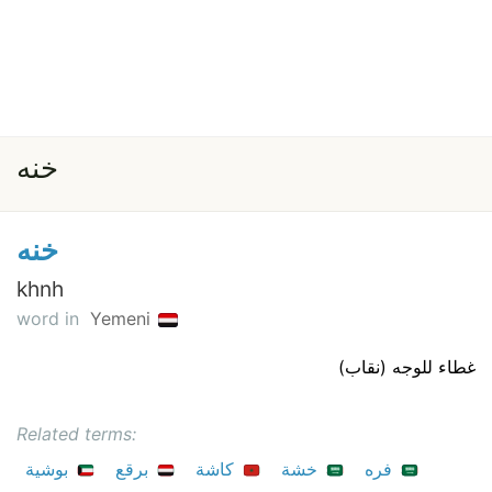
خنه
خنه
khnh
word in
Yemeni
غطاء للوجه (نقاب)
Related terms:
فره
خشة
كاشة
برقع
بوشية