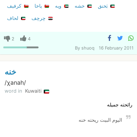
بَخنق
خشه
ويه
ياخا
كرفيف
چرچف
لحاف
2
4
By
shuoq
16 February 2011
خنه
/χanah/
word in
Kuwaiti
رائحته جميله
اليوم البيت ريحته خنه