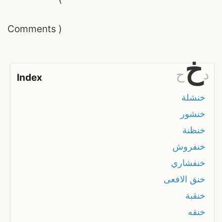
Comments
)
خ
د
ح
Index
خنشلة
خنشور
خنظنة
خنفروش
خنفشاري
خنق الافعى
خنقبة
خنقه