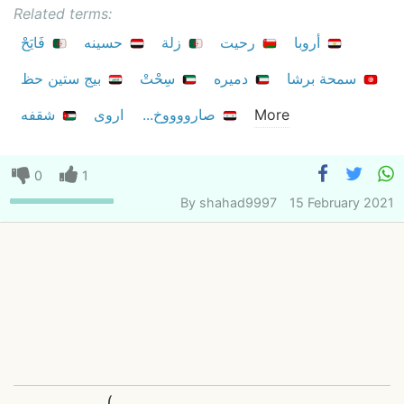
Related terms:
أروبا
رحيت
زلة
حسينه
فَايَحْ
سمحة برشا
دميره
سِحْتْ
بيج ستين حظ
More
صارووووخ...
اروى
شقفه
0
1
By
shahad9997
15 February 2021
(