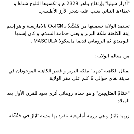
"آذرار شيليا" بإرتفاع يناهز 2328 م و تكسوها الثلوج شتاءا و
غطاءها النباتي يغلب عليه شجر الأرز الأطلسي.
تستمد الولاية تسميتها من هَنْشْلَا ⵀⴰⵏⵛⵍⴰ بالأمازيغية و هو إسم
إبنة الكاهنة ملكة البربر و يعني حمامة السلام. و كان إسمها
النوميدي ثم الروماني قديما ماسكولا MASCULA .
من معالم الولاية :
تمثال الكاهنة "ديهيا" ملكة البربر و قصر الكاهنة الموجودان في
مدينة بغاي حوالي 9 كلم على مقر الولاية.
"حَمَّامْ الصَّالِحِين" و هو حمام روماني أثري يعود للقرن الأول بعد
الميلاد.
زربية بَابَارْ و هي زربية أمازيغية تتفرد بها مدينة بَابَارْ في خَنْشْلَة.