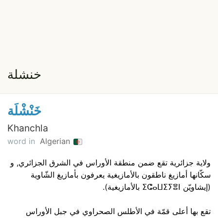
خنشلة
خَنْشْلَة
Khanchla
word in
Algerian
ولاية جزائرية تقع ضمن منطقة الأوراس في الشرق الجزائري, و
سكّانها أمازيغ ناطقون بالأمازيغية يعرفون بأمازيغ الشّاوية
(إيشاويّن ⵉⵛⴰⵡⵉⵢⴻⵏ بالأمازيغية).
تقع بها أعلى قمّة في الأطلس الصحراوي في جبل الأوراس