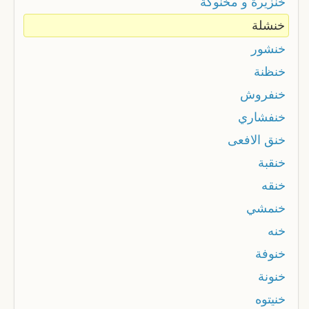
خنزيرة و مخنوگة
خنشلة
خنشور
خنظنة
خنفروش
خنفشاري
خنق الافعى
خنقبة
خنقه
خنمشي
خنه
خنوفة
خنونة
خنيتوه