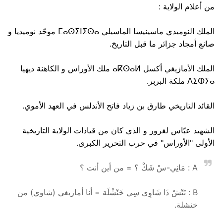
من أعلام الولاية :
الملك النوميدي ماسينيسا الماسيلي ⵎⴰⵙⵉⵏⵉⵙⴰ موحّد نوميديا و
صانع أمجاد جزائر ما قبل التاريخ.
الملك الأمازيغي أكسل ⴰⴽⵙⴰⵍ ملك الأوراس و الكاهنة ديهيا
ⴷⵉⵀⵢⴰ ملكة البربر.
القائد التاريخي طارق بن زياد فاتح الأندلس في العهد الأموي.
الشهيد عبّاس لغرور و الذي كان من قيادات الولاية التاريخية
الأولى "الأوراس" في حرب التحرير الكبرى.
A : مَانِي-سْ شَكْ ؟ = من أين أنت ؟
B : نَتْشْ ذَا شَاوِي سِي خَنْشْلَة = أنا أمازيغي (شاوي) من
خنشلة.