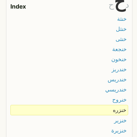
خ
د
ح
Index
خنثة
خنثل
خنثى
خنجعة
خنخون
خندريز
خندريس
خندريسي
خنروح
خنزره
خنزير
خنزيرة