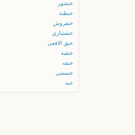
خنشور
خنظنة
خنفروش
خنفشاري
خنق الافعى
خنقبة
خنقه
خنمشي
خنه