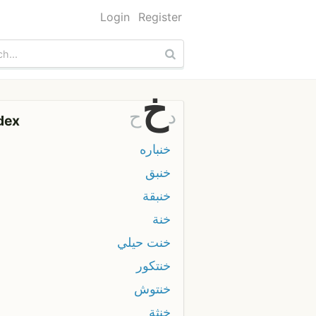
Login
Register
خ
د
ح
dex
خنباره
خنبق
خنبقة
خنة
خنت حيلي
خنتكور
خنتوش
خنثة