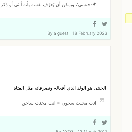
’لا-جنسي‘، ويمكن أن يُعرّف نفسه بأنه أنثى أو ذكر أو 
By
a guest
18 February 2023
الخنثى هو الولد الذي أفعاله وتصرفاته مثل الفتاة
انت مخنث سخون = انت مخنث ساخن
By
AYO3
13 March 2017