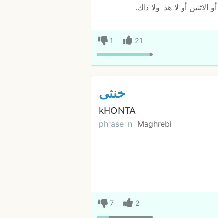
الاثنين أو لا هذا ولا ذاك.
1
21
خنثى
kHONTA
phrase in
Maghrebi
7
2