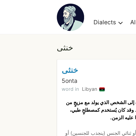
Dialects
A
خنثى
خنثى
5onta
word in
Libyan
دم للإشارة إلى الشخص الذي يولد مع مزيجٍ من
ة. وقد كان يُستخدم كمصطلحٍ طبي،
 عليه الزمن.
و ثنائي الجنس (ينجذب للجنسين) أو