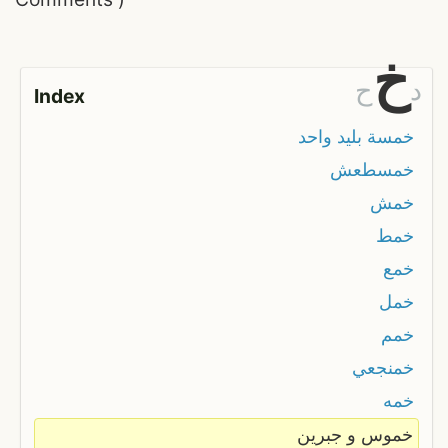
خ
د
ح
Index
خمسة بليد واحد
خمسطعش
خمش
خمط
خمع
خمل
خمم
خمنجعي
خمه
خموس و جبرين