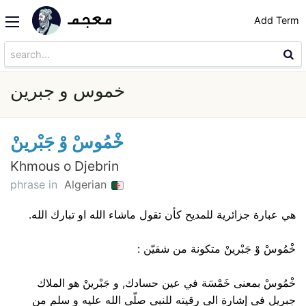
Add Term
خموس و جبرين
خْمُوسْ وْ جَبْرينْ
Khmous o Djebrin
phrase in
Algerian
هي عبارة جزائرية للمديح كأن تقول ماشاء الله او تبارك الله.
خْمُوسْ وْ جَبْرينْ متكونة من شقيّن :
خْمُوسْ بمعنى خَمْسَة في عين حسادك, و جَبْرينْ هو الملاك
جبريل في إشارة الى رقيته للنبي صلّى الله عليه و سلم من