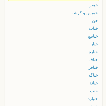
خمير
خميس و كرشة
خن
خناب
خنابيج
خنار
خنارة
خناف
خنافر
خناگه
خنانة
خنب
خنباره