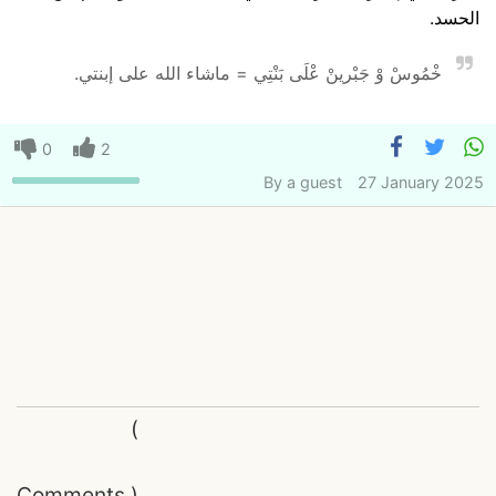
الحسد.
خْمُوسْ وْ جَبْرينْ عْلَى بَنْتِي = ماشاء الله على إبنتي.
0
2
By
a guest
27 January 2025
(
Comments
)