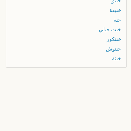
خنبق
خنبقة
خنة
خنت حيلي
خنتكور
خنتوش
خنثة