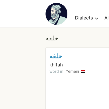
Dialects
A
خلفه
خلفه
khlfah
word in
Yemeni