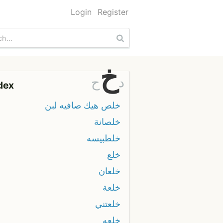
Login
Register
خ
د
ح
dex
خلص هيك صافيه لبن
خلصانة
خلطبيسه
خلع
خلعان
خلعة
خلعتني
خلعه