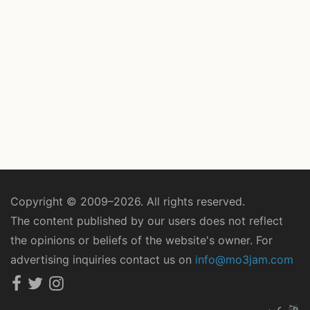
Copyright © 2009–2026. All rights reserved.
The content published by our users does not reflect
the opinions or beliefs of the website's owner. For
advertising inquiries contact us on
info@mo3jam.com
عربي