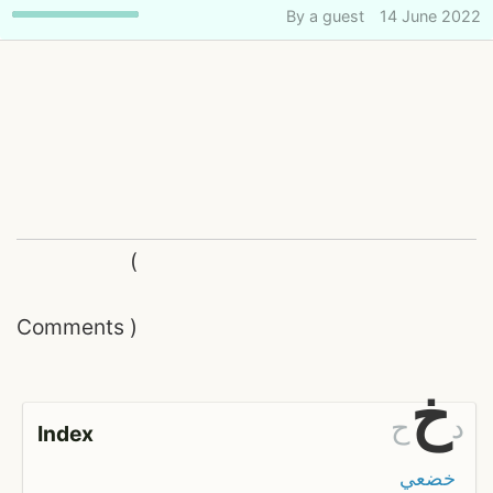
By
a guest
14 June 2022
(
Comments
)
خ
د
ح
Index
خضعي