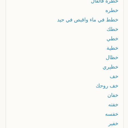
خطرة فالفال
خطره
خطط في ماء واقبص في حيد
خطك
خطي
خطية
خظال
خظيري
خف
خف روحك
خفان
خفته
خفسه
خفير