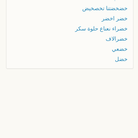
خضخضتنا تخصخيض
خضر اخضر
خضراء نعناع حلوة سكر
خضرالاف
خضعي
خضل