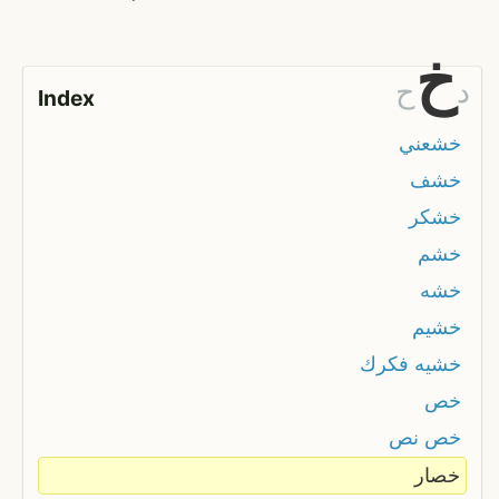
خ
د
ح
Index
خشعني
خشف
خشكر
خشم
خشه
خشيم
خشيه فكرك
خص
خص نص
خصار