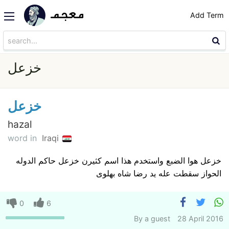
Add Term
خزعل
خزعل
hazal
word in
Iraqi
خزعل هوا الضبع واستخدم هذا اسم کثیرن خزعل حاکم الدوله
الحواز سقطت عله ید رضا شاه بهلوی
0
6
By
a guest
28 April 2016