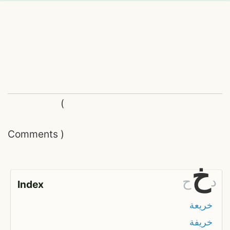
(
Comments
)
خ
د
ح
Index
خريعة
خريفة