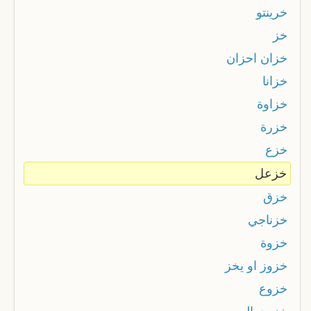
خرينتو
خز
خزان احزان
خزانا
خزاوة
خزرة
خزع
خزعل
خزق
خزناجي
خزوة
خزوز او يخز
خزوع