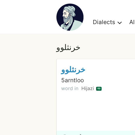
Dialects
A
خرنثلوو
خرنثلوو
5arntloo
word in
Hijazi