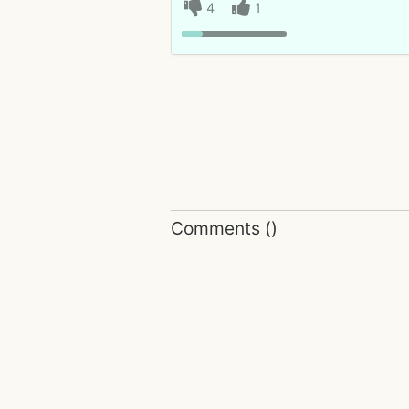
4
1
Comments
(
)