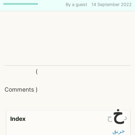
By
a guest
14 September 2022
(
Comments
)
خ
د
ح
Index
خربق