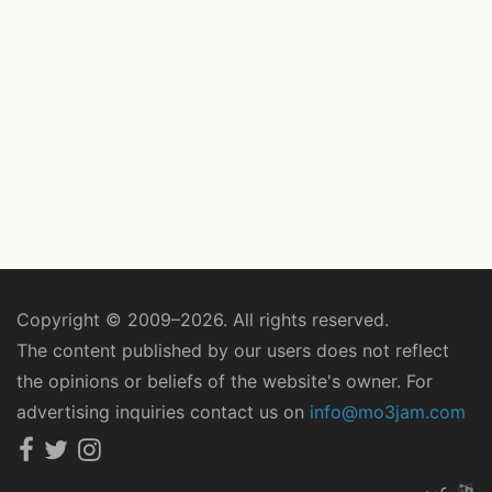
Copyright © 2009–2026. All rights reserved.
The content published by our users does not reflect
the opinions or beliefs of the website's owner. For
advertising inquiries contact us on
info@mo3jam.com
عربي