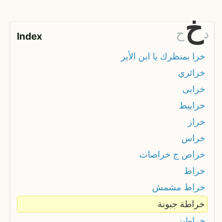
خ
د
ح
Index
خرا بمنظرك يا ابن الأير
خرائري
خرابى
خرابيط
خراز
خراس
خراص ج خراصات
خراط
خراط مشمش
خراطة جبونة
خراطيز