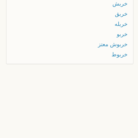
خربش
خربق
خربله
خربو
خربوش معتز
خربوط