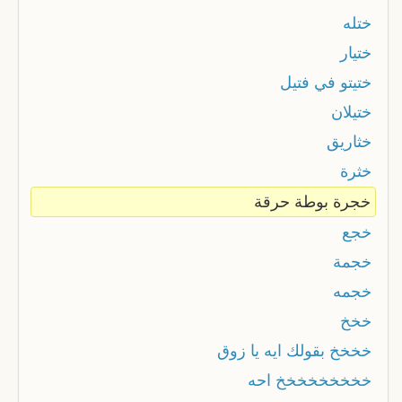
ختله
ختيار
ختيتو في فتيل
ختيلان
خثاريق
خثرة
خجرة بوطة حرقة
خجع
خجمة
خجمه
خخخ
خخخخ بقولك ايه يا زوق
خخخخخخخخخ احه