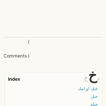
(
Comments
)
خ
د
ح
Index
ختك او امك
ختل
ختلة