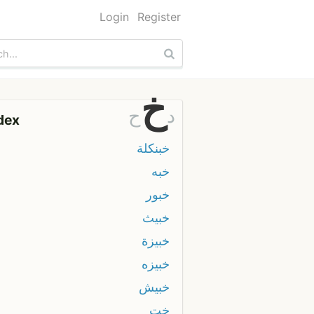
Login
Register
خ
د
ح
dex
خبنكلة
خبه
خبور
خبيث
خبيزة
خبيزه
خبيش
خت