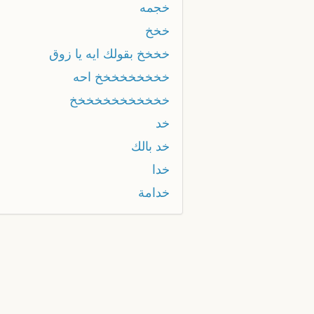
خجمه
خخخ
خخخخ بقولك ايه يا زوق
خخخخخخخخخ احه
خخخخخخخخخخخخ
خد
خد بالك
خدا
خدامة