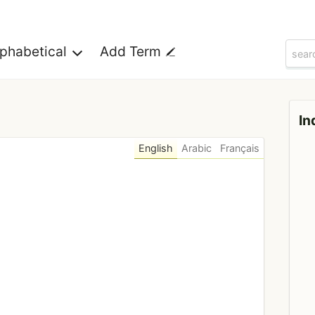
lphabetical
Add Term
In
English
Arabic
Français