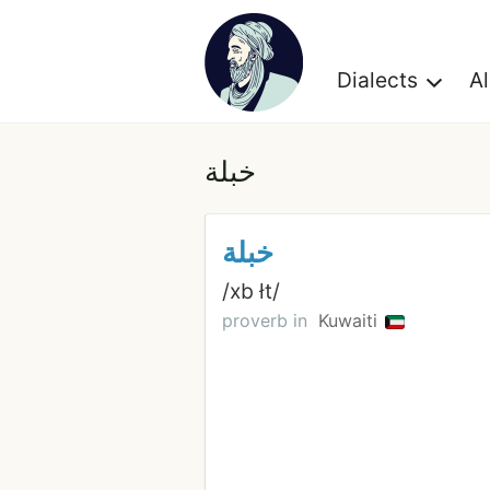
Dialects
A
خبلة
خبلة
/xb łt/
proverb in
Kuwaiti