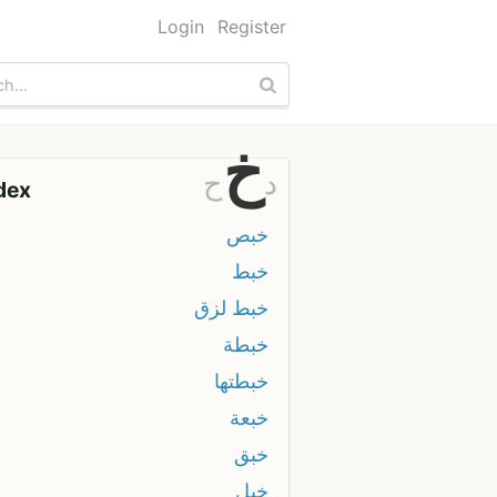
Login
Register
خ
د
ح
dex
خبص
خبط
خبط لزق
خبطة
خبطتها
خبعة
خبق
خبل