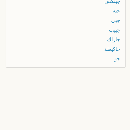
جينكس
جيه
جيي
جييب
ڃاراك
ڃاكيطة
ڃو